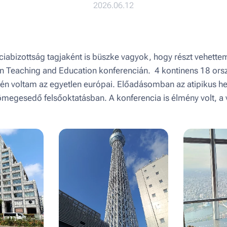
2026.06.12
ciabizottság tagjaként is büszke vagyok, hogy részt vehette
n Teaching and Education konferencián. 4 kontinens 18 ors
k én voltam az egyetlen európai. Előadásomban az atipikus he
tömegesedő felsőoktatásban. A konferencia is élmény volt, 