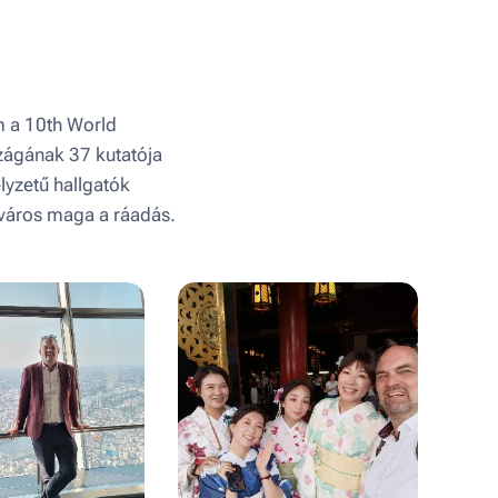
m a 10th World
zágának 37 kutatója
lyzetű hallgatók
a város maga a ráadás.