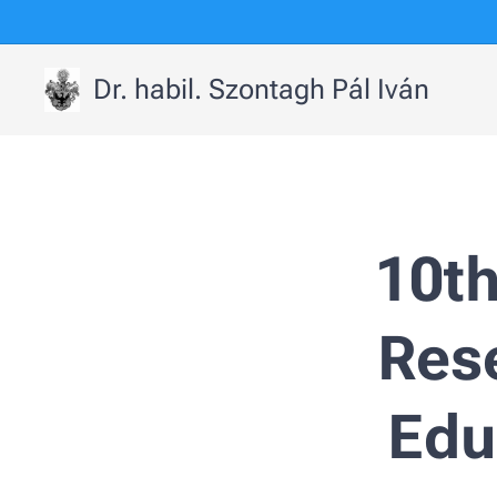
Dr. habil. Szontagh Pál Iván
10t
Res
Edu