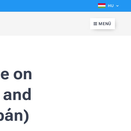
HU
MENÜ
e on
 and
pán)