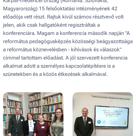
Kárpát-medencei ország (Románia. Szlovákia,
Magyarország) 15 felsőoktatási intézményének 42
előadója vett részt. Rajtuk kívül számos résztvevő volt
jelen, akik csak hallgatóként regisztráltak a
konferenciára. Magam a konferencia második napján "A
református pedagógusképzés közösségi beágyazottsága
a református köznevelésben - kihívások és válaszok"
címmel tartottam előadást. A jól szervezett konferencia
alkalmat adott a személyes kapcsolatépítésre is a
szünetekben és a közös étkezések alkalmával.