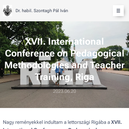
Dr. habil. Szontagh Pál Iván
XVII. International
Conference on Pedagogical
Methodologies and Teacher
Training, Riga
2023.06.20
Nagy reményekkel indultam a lettországi Rigába a
XVII.